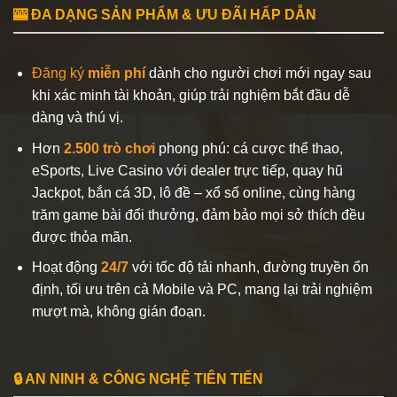
🎰 ĐA DẠNG SẢN PHẨM & ƯU ĐÃI HẤP DẪN
Đăng ký
miễn phí
dành cho người chơi mới ngay sau
khi xác minh tài khoản, giúp trải nghiệm bắt đầu dễ
dàng và thú vị.
Hơn
2.500 trò chơi
phong phú: cá cược thể thao,
eSports, Live Casino với dealer trực tiếp, quay hũ
Jackpot, bắn cá 3D, lô đề – xổ số online, cùng hàng
trăm game bài đổi thưởng, đảm bảo mọi sở thích đều
được thỏa mãn.
Hoạt động
24/7
với tốc độ tải nhanh, đường truyền ổn
định, tối ưu trên cả Mobile và PC, mang lại trải nghiệm
mượt mà, không gián đoạn.
🔒 AN NINH & CÔNG NGHỆ TIÊN TIẾN