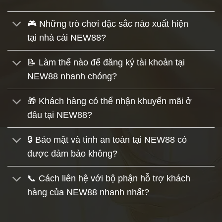
🎮 Những trò chơi đặc sắc nào xuất hiện
tại nhà cái NEW88?
📝 Làm thế nào để đăng ký tài khoản tại
NEW88 nhanh chóng?
🎁 Khách hàng có thể nhận khuyến mãi ở
đâu tại NEW88?
🔒 Bảo mật và tính an toàn tại NEW88 có
được đảm bảo không?
📞 Cách liên hệ với bộ phận hỗ trợ khách
hàng của NEW88 nhanh nhất?