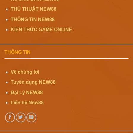
THỦ THUẬT NEW88
THÔNG TIN NEW88
KIẾN THỨC GAME ONLINE
THÔNG TIN
Về chúng tôi
Tuyển dụng NEW88
Đại Lý NEW88
Liên hệ New88