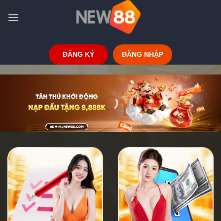
Skip
to
content
ĐĂNG KÝ
ĐĂNG NHẬP