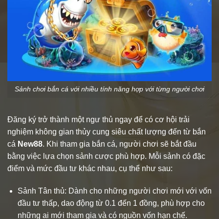
Sảnh chơi bắn cá với nhiều tính năng hợp với từng người chơi
Đăng ký trở thành một ngư thủ ngay để có cơ hội trải
nghiệm không gian thủy cung siêu chất lượng đến từ bắn
cá
New88
. Khi tham gia bắn cá, người chơi sẽ bắt đầu
bằng việc lựa chọn sảnh cược phù hợp. Mỗi sảnh có đặc
điểm và mức đầu tư khác nhau, cụ thể như sau:
Sảnh Tân thủ: Dành cho những người chơi mới với vốn
đầu tư thấp, dao động từ 0.1 đến 1 đồng, phù hợp cho
những ai mới tham gia và có nguồn vốn hạn chế.