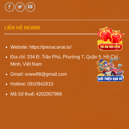
LIÊN HỆ NEW88
Website: https://presacanar.io/
Địa chỉ: 334 Đ. Trần Phú, Phường 7, Quận 5, Hồ Chí
Minh, Việt Nam
Gmail:
onew88@gmail.com
Hotline: 0910942810
Mã Số thuế: 4202007968