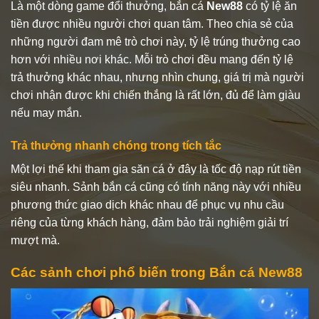
Là một dòng game đổi thưởng, bắn cá
New88
có tỷ lệ ăn
tiền được nhiều người chơi quan tâm. Theo chia sẻ của
những người đam mê trò chơi này, tỷ lệ trúng thưởng cao
hơn với nhiều nơi khác. Mỗi trò chơi đều mang đến tỷ lệ
trả thưởng khác nhau, nhưng nhìn chung, giá trị mà người
chơi nhận được khi chiến thắng là rất lớn, đủ để làm giàu
nếu may mắn.
Trả thưởng nhanh chóng trong tích tắc
Một lợi thế khi tham gia săn cá ở đây là tốc độ nạp rút tiền
siêu nhanh. Sảnh bắn cá cũng có tính năng này với nhiều
phương thức giao dịch khác nhau để phục vụ nhu cầu
riêng của từng khách hàng, đảm bảo trải nghiệm giải trí
mượt mà.
Các sảnh chơi phổ biến trong Bắn cá New88