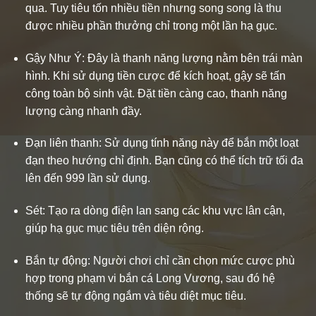
qua. Tuy tiêu tốn nhiều tiền nhưng song song là thu
được nhiều phần thưởng chỉ trong một lần hạ gục.
Gậy Như Ý: Đây là thanh năng lượng nằm bên trái màn
hình. Khi sử dụng tiền cược để kích hoạt, gậy sẽ tấn
công toàn bộ sinh vật. Đặt tiền càng cao, thanh năng
lượng càng nhanh đầy.
Đạn liên thanh: Sử dụng tính năng này để bắn một loạt
đạn theo hướng chỉ định. Bạn cũng có thể tích trữ tối đa
lên đến 999 lần sử dụng.
Sét: Tạo ra dòng điện lan sang các khu vực lân cận,
giúp hạ gục mục tiêu trên diện rộng.
Bắn tự động: Người chơi chỉ cần chọn mức cược phù
hợp trong phạm vi bắn cá Long Vương, sau đó hệ
thống sẽ tự động ngắm và tiêu diệt mục tiêu.