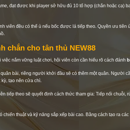
game, đạt được khi player sở hữu đủ 10 tổ hợp (chắn hoặc cạ) ba
nh viên đều có thể ù nếu bốc được lá tiếp theo. Quyền ưu tiên 
hồ.
ánh chắn cho tân thủ NEW88
i việc nắm vững luật chơi, hội viên còn cần hiểu rõ cách đánh
b
9 quân bài, riêng người khởi đầu sẽ có thêm một quân. Người 
 kỳ, tạo nên cửa chì.
iên tiếp theo sẽ quyết định cách thức tham gia: Tiếp nối chuỗi, 
có chiến thuật và kỹ năng sắp xếp bài cao. Bằng cách tạo ra các