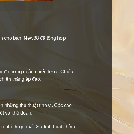
ành cho bạn. New88 đã tổng hợp
ình” những quân chiến lược. Chiêu
 chiến thắng áp đảo.
 những thủ thuật tinh vi. Các cao
ệt và khó đoán.
ho phù hợp nhất. Sự linh hoạt chính