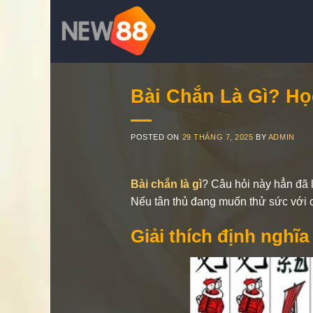
Skip
to
content
Bài Chắn Là Gì? H
POSTED ON
29 THÁNG 7, 2025
BY
ADMIN
Bài chắn là gì
? Câu hỏi này hẳn đã 
Nếu tân thủ đang muốn thử sức với c
Giải thích định nghĩa 