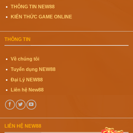
THÔNG TIN NEW88
KIẾN THỨC GAME ONLINE
THÔNG TIN
Về chúng tôi
Tuyển dụng NEW88
Đại Lý NEW88
Liên hệ New88
LIÊN HỆ NEW88