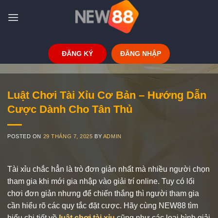
Skip
to
content
ĐĂNG KÝ
ĐĂNG NHẬP
Luật Chơi Tài Xỉu Cơ Bản – Hướng Dẫn
Cược Dành Cho Tân Thủ
POSTED ON
29 THÁNG 7, 2025
BY
ADMIN
Tài xỉu chắc hẳn là trò đơn giản nhất mà nhiều người chọn
tham gia khi mới gia nhập vào giải trí online. Tuy có lối
chơi đơn giản nhưng để chiến thắng thì người tham gia
cần hiểu rõ các quy tắc đặt cược. Hãy cùng NEW88 tìm
hiểu chi tiết về
luật chơi tài xỉu
cũng như các loại hình giải