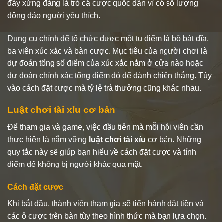
đây xứng đáng là trò cá cược quốc dân vì có số lượng
đông đảo người yêu thích.
Dụng cụ chính để tổ chức được một tụ điểm là bộ bát đĩa,
ba viên xúc xắc và bàn cược. Mục tiêu của người chơi là
dự đoán tổng số điểm của xúc xắc nằm ở cửa nào hoặc
dự đoán chính xác tổng điểm đó để dành chiến thắng. Tùy
vào cách đặt cược mà tỷ lệ trả thưởng cũng khác nhau.
Luật chơi tài xỉu cơ bản
Để tham gia và game, việc đầu tiên mà mỗi hội viên cần
thực hiện là nắm vững
luật chơi tài xỉu
cơ bản. Những
quy tắc này sẽ giúp bạn hiểu về cách đặt cược và tính
điểm để không bị người khác qua mặt.
Cách đặt cược
Khi bắt đầu, thành viên tham gia sẽ tiến hành đặt tiền và
các ô cược trên bàn tùy theo hình thức mà bạn lựa chọn.