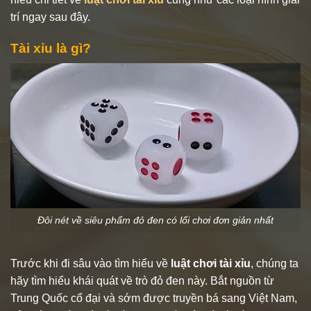
trí ngay sau đây.
Tài xỉu là gì?
Đôi nét về siêu phẩm đỏ đen có lối chơi đơn giản nhất
Trước khi đi sâu vào tìm hiểu về
luật chơi tài xỉu
, chúng ta
hãy tìm hiểu khái quát về trò đỏ đen này. Bắt nguồn từ
Trung Quốc cổ đại và sớm được truyền bá sang Việt Nam,