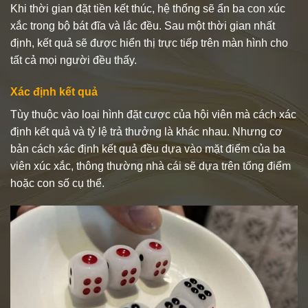
Khi thời gian đặt tiền kết thúc, hệ thống sẽ ẩn ba con xúc
xắc trong bộ bát đĩa và lắc đều. Sau một thời gian nhất
định, kết quả sẽ được hiển thị trực tiếp trên màn hình cho
tất cả mọi người đều thấy.
Xác định kết quả
Tùy thuộc vào loại hình đặt cược của hội viên mà cách xác
định kết quả và tỷ lệ trả thưởng là khác nhau. Nhưng cơ
bản cách xác định kết quả đều dựa vào mặt điểm của ba
viên xúc xắc, thông thường nhà cái sẽ dựa trên tổng điểm
hoặc con số cụ thể.