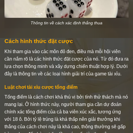
Thông tin về cách xác định thắng thua
Cách hình thức đặt cược
Khi tham gia vào các môn đỏ đen, điều mà mỗi hội viên
cần nắm rõ là các hình thức đặt cược của nó. Từ đó đưa ra
lựa chọn thông minh và xây dựng chiến thuật hợp lý. Dưới
đây là thông tin về các loại hình giải trí của game tài xỉu.
Luật chơi tài xỉu cược tổng điểm
Tổng điểm là cách chơi khá thú vị bởi tính thử thách mà nó
mang lại. Ở hình thức này, người tham gia cần dự đoán
chính xác tổng điểm của cả ba viên xúc xắc, tương ứng
với 18 ô. Bởi tỷ lệ trúng là khá thấp nên giải thưởng khi
thắng của cách chơi này là khá cao, thông thường sẽ gấp