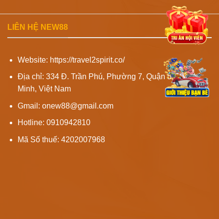
LIÊN HỆ NEW88
Website: https://travel2spirit.co/
Địa chỉ: 334 Đ. Trần Phú, Phường 7, Quận 5, Hồ Chí
Minh, Việt Nam
Gmail:
onew88@gmail.com
Hotline: 0910942810
Mã Số thuế: 4202007968