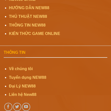
HƯỚNG DẪN NEW88
THỦ THUẬT NEW88
THÔNG TIN NEW88
KIẾN THỨC GAME ONLINE
THÔNG TIN
Về chúng tôi
Tuyển dụng NEW88
Đại Lý NEW88
Liên hệ New88