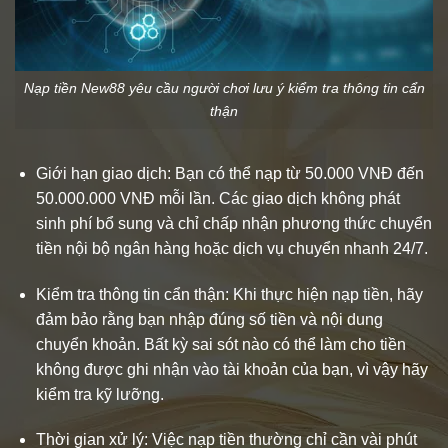
Nạp tiền New88 yêu cầu người chơi lưu ý kiểm tra thông tin cẩn
thận
Giới hạn giao dịch: Bạn có thể nạp từ 50.000 VNĐ đến
50.000.000 VNĐ mỗi lần. Các giao dịch không phát
sinh phí bổ sung và chỉ chấp nhận phương thức chuyển
tiền nội bộ ngân hàng hoặc dịch vụ chuyển nhanh 24/7.
Kiểm tra thông tin cẩn thận: Khi thực hiện nạp tiền, hãy
đảm bảo rằng bạn nhập đúng số tiền và nội dung
chuyển khoản. Bất kỳ sai sót nào có thể làm cho tiền
không được ghi nhận vào tài khoản của bạn, vì vậy hãy
kiểm tra kỹ lưỡng.
Thời gian xử lý: Việc nạp tiền thường chỉ cần vài phút