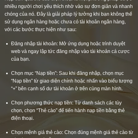
nhiều người chơi yêu thích nhờ vào sự đơn giản và nhanh
chóng của nó. Đây là giải pháp lý tưởng khi bạn không thể
sử dụng ngân hàng hoặc chưa có tài khoản ngân hàng,
với các bước thực hiện như sau:
Đăng nhập tài khoản: Mở ứng dụng hoặc trình duyệt
web và ngay lập tức đăng nhập vào tài khoản cá cược
của bạn.
Chọn mục “Nạp tiền”: Sau khi đăng nhập, chọn mục
“Nạp tiền” từ giao diện chính hoặc nhấn vào biểu tượng
“+” bên cạnh số dư tài khoản ở trên cùng màn hình.
Chọn phương thức nạp tiền: Từ danh sách các tùy
chọn, chọn “Thẻ cào” để tiến hành nạp tiền bằng thẻ
điện thoại.
Chọn mệnh giá thẻ cào: Chọn đúng mệnh giá thẻ cào từ